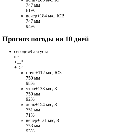
747 мм
61%
вечер
+18
4 м/c, ЮВ
747 мм
94%
Прогноз погоды на 10 дней
сегодня
9 августа
вс
+11°
+15°
ночь
+11
2 м/c, ЮЗ
750 мм
98%
утро
+13
3 м/c, З
750 мм
92%
день
+15
4 м/c, З
751 мм
71%
вечер
+13
1 м/c, З
753 мм
93%