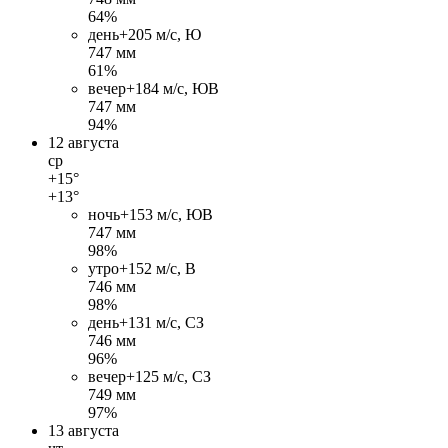
64%
день
+20
5 м/c, Ю
747 мм
61%
вечер
+18
4 м/c, ЮВ
747 мм
94%
12 августа
ср
+15°
+13°
ночь
+15
3 м/c, ЮВ
747 мм
98%
утро
+15
2 м/c, В
746 мм
98%
день
+13
1 м/c, СЗ
746 мм
96%
вечер
+12
5 м/c, СЗ
749 мм
97%
13 августа