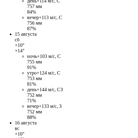
день
+11
4 м/c, С
757 мм
84%
вечер
+11
3 м/c, С
756 мм
87%
15 августа
сб
+10°
+14°
ночь
+10
3 м/c, С
755 мм
91%
утро
+12
4 м/c, С
753 мм
81%
день
+14
4 м/c, СЗ
752 мм
71%
вечер
+13
3 м/c, З
752 мм
88%
16 августа
вс
+10°