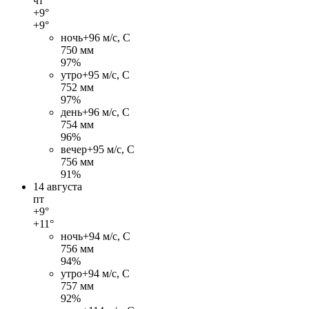
чт
+9°
+9°
ночь
+9
6 м/c, С
750 мм
97%
утро
+9
5 м/c, С
752 мм
97%
день
+9
6 м/c, С
754 мм
96%
вечер
+9
5 м/c, С
756 мм
91%
14 августа
пт
+9°
+11°
ночь
+9
4 м/c, С
756 мм
94%
утро
+9
4 м/c, С
757 мм
92%