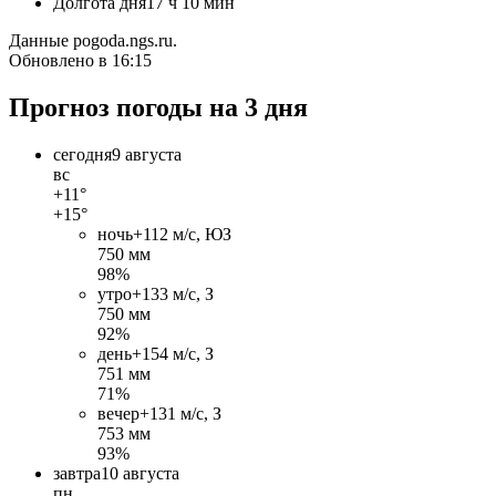
Долгота дня
17 ч 10 мин
Данные pogoda.ngs.ru.
Обновлено в 16:15
Прогноз погоды на 3 дня
сегодня
9 августа
вс
+11°
+15°
ночь
+11
2 м/c, ЮЗ
750 мм
98%
утро
+13
3 м/c, З
750 мм
92%
день
+15
4 м/c, З
751 мм
71%
вечер
+13
1 м/c, З
753 мм
93%
завтра
10 августа
пн