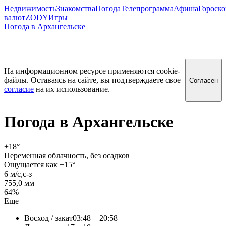
Недвижимость
Знакомства
Погода
Телепрограмма
Афиша
Гороск
валют
ZODY
Игры
Погода в Архангельске
На информационном ресурсе применяются cookie-
файлы. Оставаясь на сайте, вы подтверждаете свое
Согласен
согласие
на их использование.
Погода в
Архангельске
+18
°
Переменная облачность, без осадков
Ощущается как +15°
6 м/c,с-з
755,0 мм
64%
Еще
Восход / закат
03:48 − 20:58