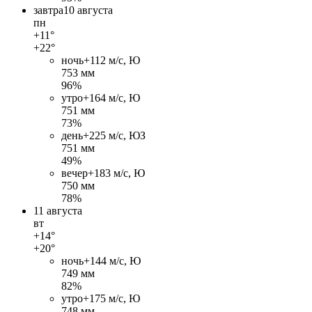
завтра
10 августа
пн
+11°
+22°
ночь
+11
2 м/c, Ю
753 мм
96%
утро
+16
4 м/c, Ю
751 мм
73%
день
+22
5 м/c, ЮЗ
751 мм
49%
вечер
+18
3 м/c, Ю
750 мм
78%
11 августа
вт
+14°
+20°
ночь
+14
4 м/c, Ю
749 мм
82%
утро
+17
5 м/c, Ю
748 мм