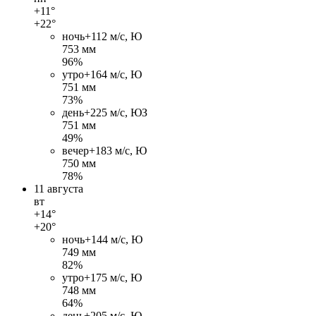
+11°
+22°
ночь
+11
2 м/c, Ю
753 мм
96%
утро
+16
4 м/c, Ю
751 мм
73%
день
+22
5 м/c, ЮЗ
751 мм
49%
вечер
+18
3 м/c, Ю
750 мм
78%
11 августа
вт
+14°
+20°
ночь
+14
4 м/c, Ю
749 мм
82%
утро
+17
5 м/c, Ю
748 мм
64%
день
+20
5 м/c, Ю