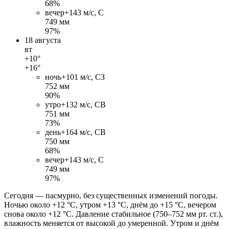
68%
вечер
+14
3 м/c, С
749 мм
97%
18 августа
вт
+10°
+16°
ночь
+10
1 м/c, СЗ
752 мм
90%
утро
+13
2 м/c, СВ
751 мм
73%
день
+16
4 м/c, СВ
750 мм
68%
вечер
+14
3 м/c, С
749 мм
97%
Сегодня — пасмурно, без существенных изменений погоды.
Ночью около +12 °C, утром +13 °C, днём до +15 °C, вечером
снова около +12 °C. Давление стабильное (750–752 мм рт. ст.),
влажность меняется от высокой до умеренной. Утром и днём