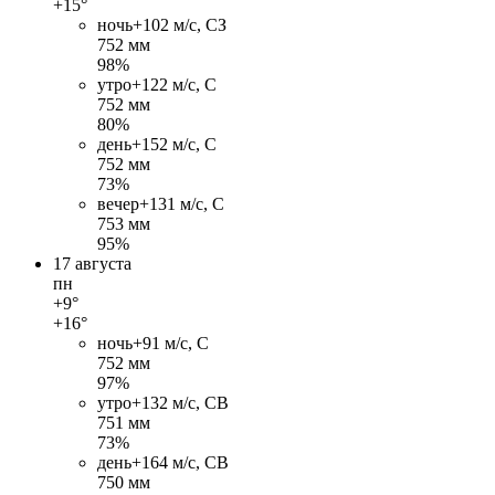
+15°
ночь
+10
2 м/c, СЗ
752 мм
98%
утро
+12
2 м/c, С
752 мм
80%
день
+15
2 м/c, С
752 мм
73%
вечер
+13
1 м/c, С
753 мм
95%
17 августа
пн
+9°
+16°
ночь
+9
1 м/c, С
752 мм
97%
утро
+13
2 м/c, СВ
751 мм
73%
день
+16
4 м/c, СВ
750 мм